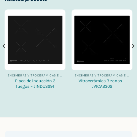
ENCIMERAS VITROCERÁMICAS E INDUCCIONES
ENCIMERAS VITROCERÁMICAS E INDUCCIONES
Placa de inducción 3
Vitrocerámica 3 zonas –
fuegos – JINDU3291
JVICA3302